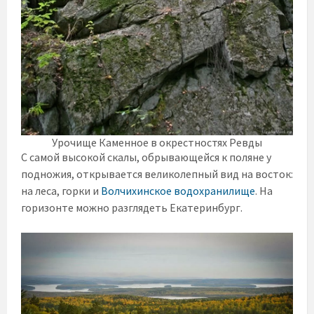
Урочище Каменное в окрестностях Ревды
С самой высокой скалы, обрывающейся к поляне у
подножия, открывается великолепный вид на восток:
на леса, горки и
Волчихинское водохранилище
. На
горизонте можно разглядеть Екатеринбург.