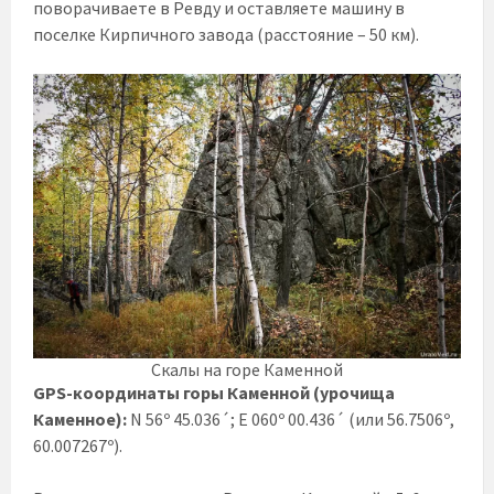
поворачиваете в Ревду и оставляете машину в
поселке Кирпичного завода (расстояние – 50 км).
Скалы на горе Каменной
GPS-координаты горы Каменной (урочища
Каменное):
N 56º 45.036´; E 060º 00.436´ (или 56.7506º,
60.007267º).