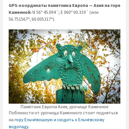
GPS-координаты памятника Европа — Азия на горе
Каменной:
N 56º 45.094´; E 060º 00.319´ (или
56.751567º, 60.005317º).
Памятник Европа Азия, урочище Каменное
Поблизости от урочища Каменного стоит подняться
на
гору Ельчёвошную и сходить к Ельчёвскому
водопаду
.